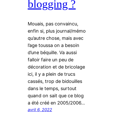
blogging ?
Mouais, pas convaincu,
enfin si, plus journal/mémo
qu’autre chose, mais avec
l’age toussa on a besoin
d’une béquille. Va aussi
falloir faire un peu de
décoration et de bricolage
ici, il y a plein de trucs
cassés, trop de bidouilles
dans le temps, surtout
quand on sait que ce blog
a été créé en 2005/2006…
avril 6, 2022