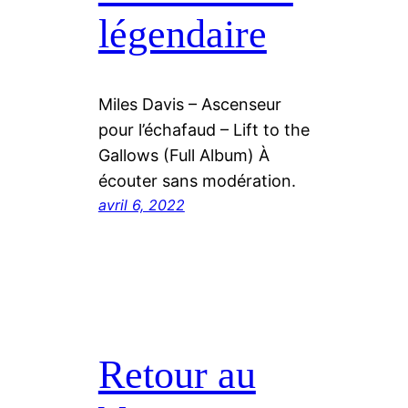
légendaire
Miles Davis – Ascenseur
pour l’échafaud – Lift to the
Gallows (Full Album) À
écouter sans modération.
avril 6, 2022
Retour au