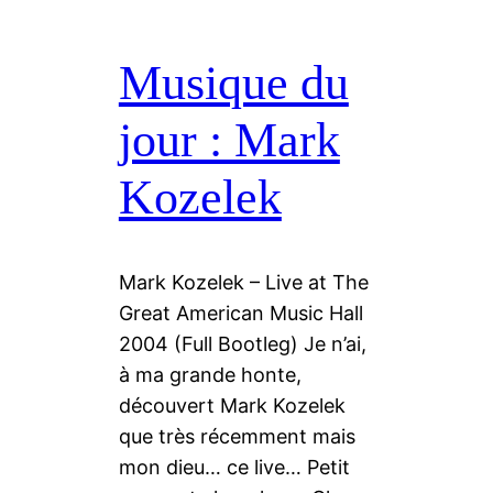
Musique du
jour : Mark
Kozelek
Mark Kozelek – Live at The
Great American Music Hall
2004 (Full Bootleg) Je n’ai,
à ma grande honte,
découvert Mark Kozelek
que très récemment mais
mon dieu… ce live… Petit