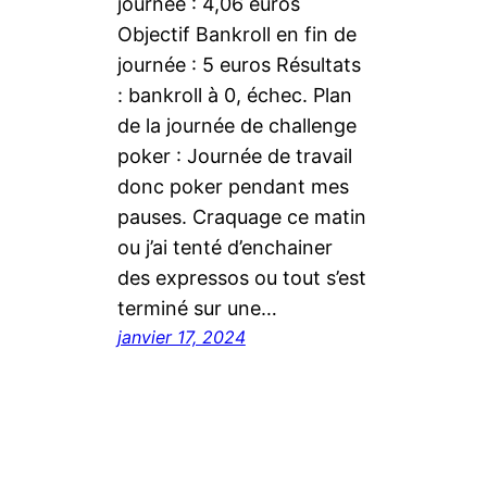
journée : 4,06 euros
Objectif Bankroll en fin de
journée : 5 euros Résultats
: bankroll à 0, échec. Plan
de la journée de challenge
poker : Journée de travail
donc poker pendant mes
pauses. Craquage ce matin
ou j’ai tenté d’enchainer
des expressos ou tout s’est
terminé sur une…
janvier 17, 2024