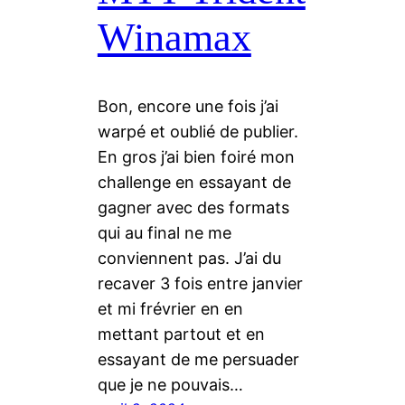
Winamax
Bon, encore une fois j’ai
warpé et oublié de publier.
En gros j’ai bien foiré mon
challenge en essayant de
gagner avec des formats
qui au final ne me
conviennent pas. J’ai du
recaver 3 fois entre janvier
et mi frévrier en en
mettant partout et en
essayant de me persuader
que je ne pouvais…