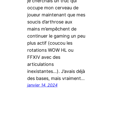
je cherchais un truc qui
occupe mon cerveau de
joueur maintenant que mes
soucis d’arthrose aux
mains m’empêchent de
continuer le gaming un peu
plus actif (coucou les
rotations WOW HL ou
FFXIV avec des
articulations
inexistantes…). J’avais déjà
des bases, mais vraiment…
janvier 14, 2024