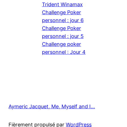
Trident Winamax
Challenge Poker
personnel : jour 6
Challenge Poker
personnel : jour 5
Challenge poker
personnel : Jour 4
Aymeric Jacquet, Me, Myself and I…
Fièrement propulsé par
WordPress