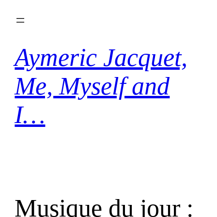
Aller
au
contenu
Aymeric Jacquet,
Me, Myself and
I…
Musique du jour :