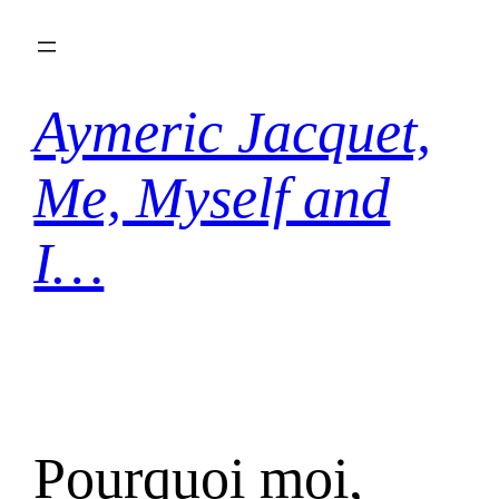
Aller
au
contenu
Aymeric Jacquet,
Me, Myself and
I…
Pourquoi moi,