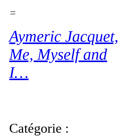
Aller
au
contenu
Aymeric Jacquet,
Me, Myself and
I…
Catégorie :