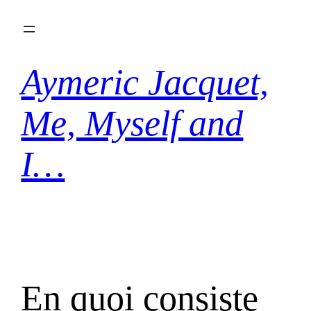
Aller
au
contenu
Aymeric Jacquet,
Me, Myself and
I…
En quoi consiste