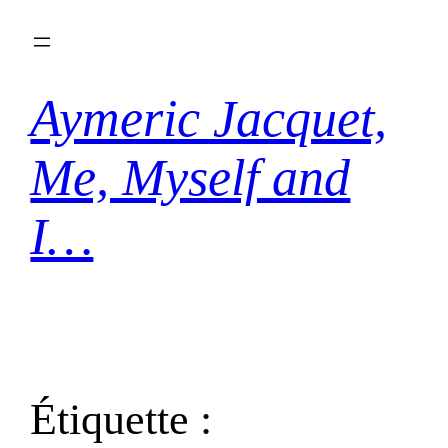
Aller
au
contenu
Aymeric Jacquet,
Me, Myself and
I…
Étiquette :