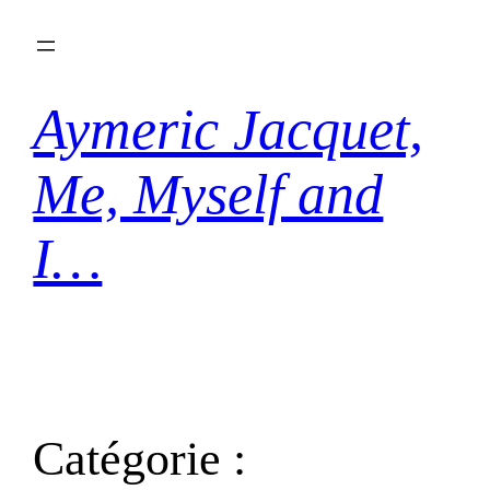
Aller
au
contenu
Aymeric Jacquet,
Me, Myself and
I…
Catégorie :