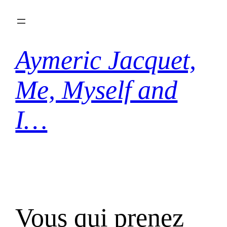
Aller
au
contenu
Aymeric Jacquet,
Me, Myself and
I…
Vous qui prenez