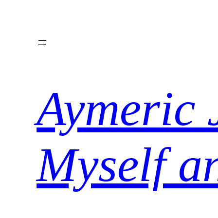
Aller
au
contenu
Aymeric 
Myself a