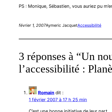
PS : Monique, Sébastien, vous auriez pu m’e
février 1, 2007
Aymeric Jacquet
Accessibilité
3 réponses à “Un nou
l’accessibilité : Plan
Romain
dit :
1 février 2007 à 17 h 25 min
C’est une bonne initiative de leur part.