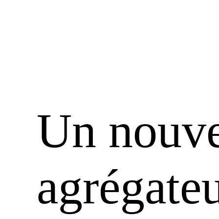
Un nouv
agrégateu