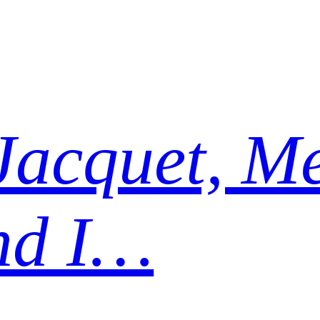
Jacquet, Me
nd I…