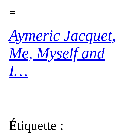
Aller
au
contenu
Aymeric Jacquet,
Me, Myself and
I…
Étiquette :