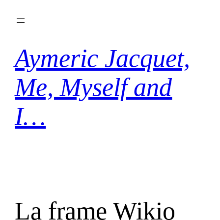
Aller
au
contenu
Aymeric Jacquet,
Me, Myself and
I…
La frame Wikio