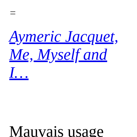
Aller
au
contenu
Aymeric Jacquet,
Me, Myself and
I…
Mauvais usage