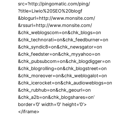
src=’http://pingomatic.com/ping/
?title=Liwio%20SEO%20blogf
&blogurl=http://www.monsite.com/
&rssurl=http://www.monsite.com/
&chk_weblogscom=on&chk_blogs=on
&chk_technorati=on&chk_feedburner=on
&chk_syndic8=on&chk_newsgator=on
&chk_feedster=on&chk_myyahoo=on
&chk_pubsubcom=on&chk_blogdigger=on
&chk_blogrolling=on&chk_blogstreet=on
&chk_moreover=on&chk_weblogalot=on
&chk_icerocket=on&chk_audioweblogs=on
&chk_rubhub=on&chk_geourl=on
&chk_a2b=on&chk_blogshares=on’
border=’0′ width=’0′ height=’0′>
</iframe>