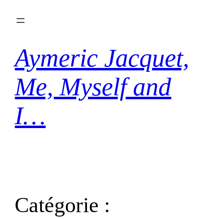
Aller
au
contenu
Aymeric Jacquet,
Me, Myself and
I…
Catégorie :