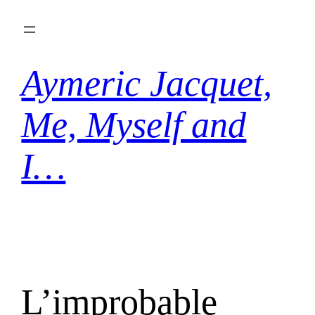
Aller
au
contenu
Aymeric Jacquet,
Me, Myself and
I…
L’improbable