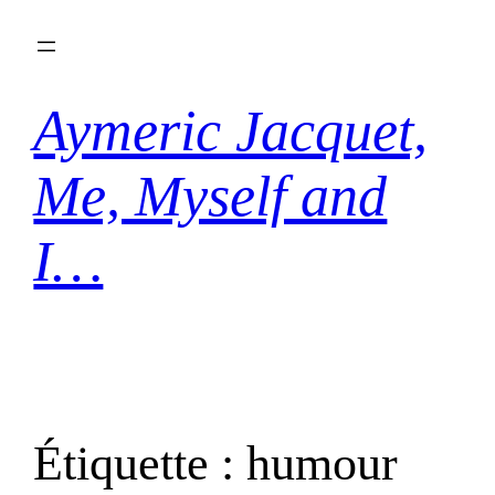
Aller
au
contenu
Aymeric Jacquet,
Me, Myself and
I…
Étiquette :
humour