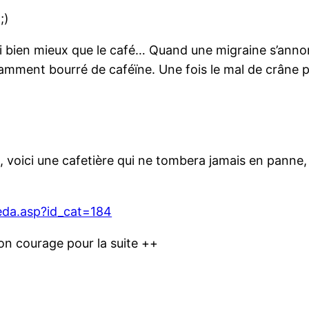
;)
ai bien mieux que le café… Quand une migraine s’annon
mment bourré de caféïne. Une fois le mal de crâne pas
, voici une cafetière qui ne tombera jamais en panne, q
heda.asp?id_cat=184
on courage pour la suite ++