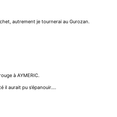
achet, autrement je tournerai au Gurozan.
n rouge à AYMERIC.
té il aurait pu s’épanouir….