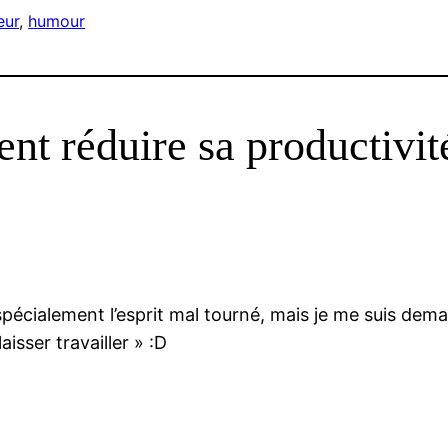
eur
, 
humour
t réduire sa productivit
cialement l’esprit mal tourné, mais je me suis deman
aisser travailler » :D