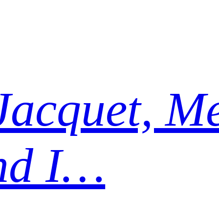
Jacquet, Me
nd I…