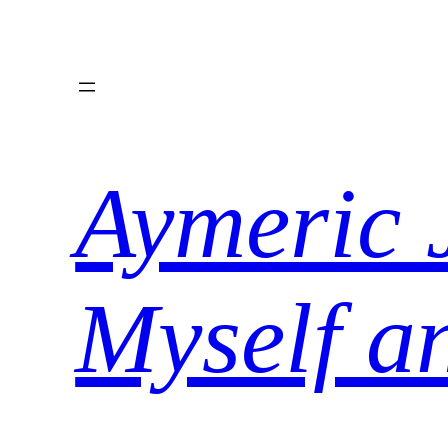
Aller
au
contenu
Aymeric 
Myself a