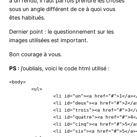
à un rendu, il faut parfois prendre les choses
sous un angle différent de ce à quoi vous
êtes habitués.
Dernier point : le questionnement sur les
images utilisées est important.
Bon courage à vous.
PS :
j’oubliais, voici le code html utilisé :
<body>

	<ul>

		<li id="un"><a href="#">1</a></li>

		<li id="deux"><a href="#">2</a></li>

		<li id="trois"><a href="#">3</a></li>

		<li id="quatre"><a href="#">4</a></li>

		<li id="cinq"><a href="#">5</a></li>

		<li id="six"><a href="#">5</a></li>
