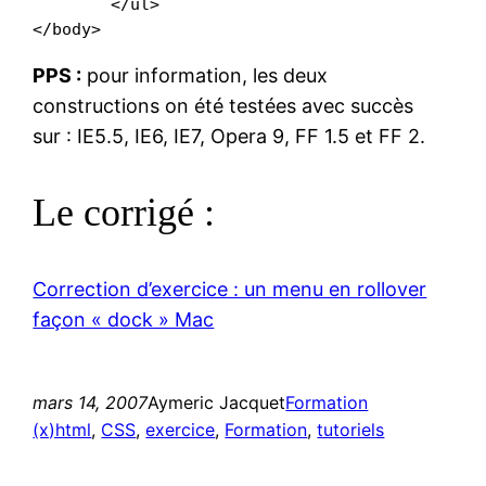
	</ul>

</body>
PPS :
pour information, les deux
constructions on été testées avec succès
sur : IE5.5, IE6, IE7, Opera 9, FF 1.5 et FF 2.
Le corrigé :
Correction d’exercice : un menu en rollover
façon « dock » Mac
mars 14, 2007
Aymeric Jacquet
Formation
(x)html
, 
CSS
, 
exercice
, 
Formation
, 
tutoriels