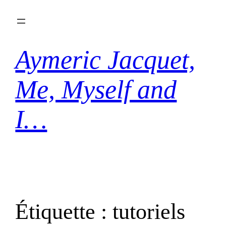
Aller
au
contenu
Aymeric Jacquet,
Me, Myself and
I…
Étiquette :
tutoriels