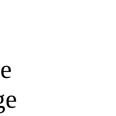
ce
ge