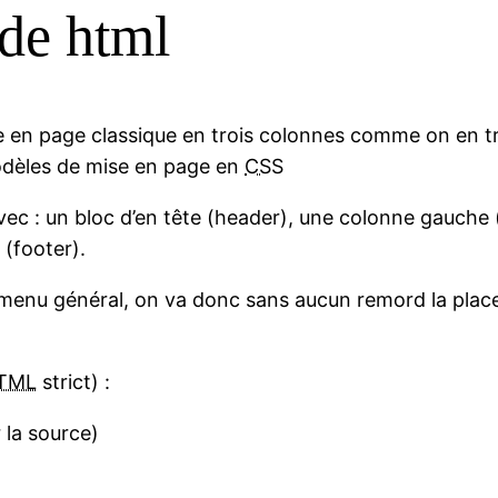
ode html
mise en page classique en trois colonnes comme on en t
Modèles de mise en page en
CSS
ec : un bloc d’en tête (header), une colonne gauche 
 (footer).
enu général, on va donc sans aucun remord la placer 
TML
strict) :
 la source)