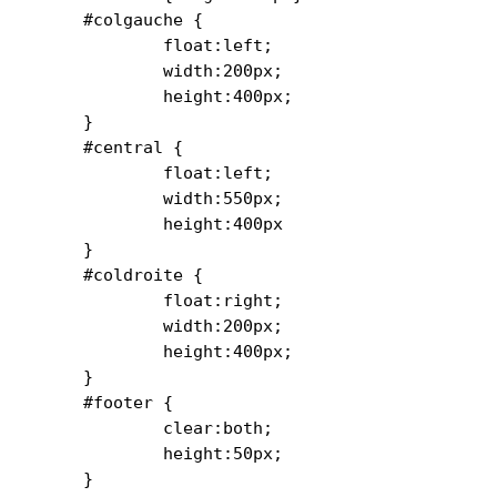
#colgauche {

	float:left;

	width:200px;

	height:400px;

}

#central {

	float:left;

	width:550px;

	height:400px

}

#coldroite {

	float:right;

	width:200px;

	height:400px;

}

#footer {

	clear:both;

	height:50px;

}