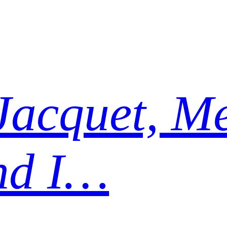
Jacquet, Me
nd I…