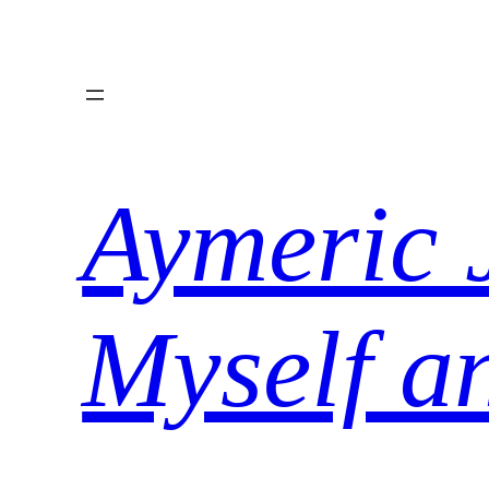
Aller
au
contenu
Aymeric 
Myself a