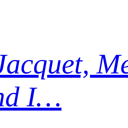
Jacquet, Me
nd I…