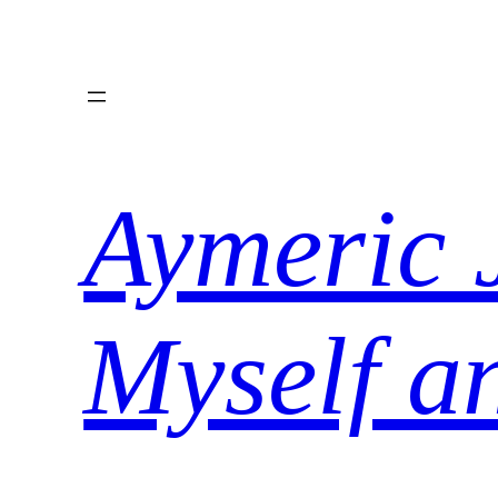
Aller
au
contenu
Aymeric 
Myself a