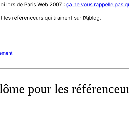
loi lors de Paris Web 2007 :
ça ne vous rappelle pas 
 les référenceurs qui trainent sur l’Ajblog.
cement
lôme pour les référenceu