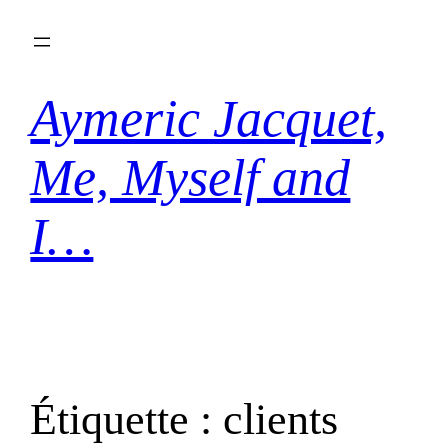
Aller
au
contenu
Aymeric Jacquet,
Me, Myself and
I…
Étiquette :
clients