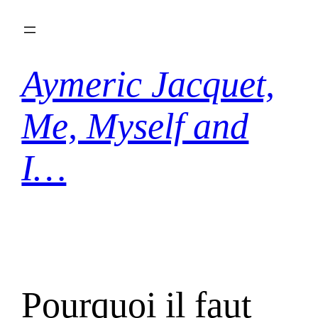
Aller
au
contenu
Aymeric Jacquet,
Me, Myself and
I…
Pourquoi il faut