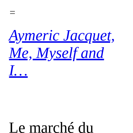
Aller
au
contenu
Aymeric Jacquet,
Me, Myself and
I…
Le marché du