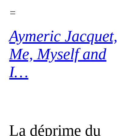
Aller
au
contenu
Aymeric Jacquet,
Me, Myself and
I…
La déprime du