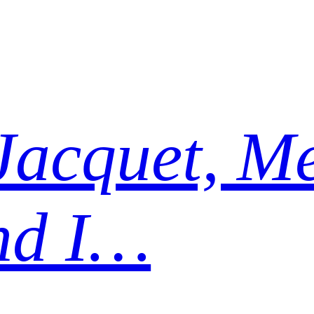
Jacquet, Me
nd I…