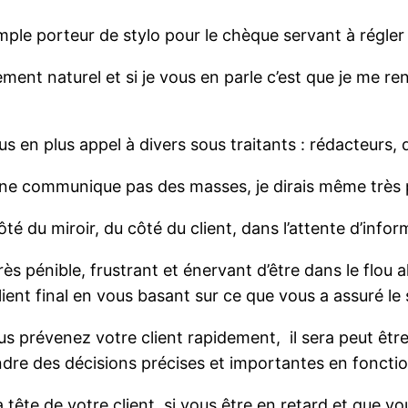
imple porteur de stylo pour le chèque servant à régler 
ment naturel et si je vous en parle c’est que je me re
plus en plus appel à divers sous traitants : rédacteurs
ça ne communique pas des masses, je dirais même très 
 côté du miroir, du côté du client, dans l’attente d’in
ès pénible, frustrant et énervant d’être dans le flou a
ient final en vous basant sur ce que vous a assuré le 
us prévenez votre client rapidement, il sera peut êtr
endre des décisions précises et importantes en foncti
ête de votre client, si vous être en retard et que vou