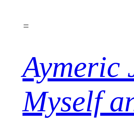
Aller
au
contenu
Aymeric 
Myself a