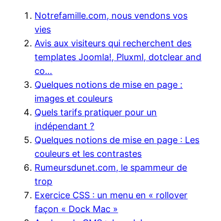
Notrefamille.com, nous vendons vos
vies
Avis aux visiteurs qui recherchent des
templates Joomla!, Pluxml, dotclear and
co…
Quelques notions de mise en page :
images et couleurs
Quels tarifs pratiquer pour un
indépendant ?
Quelques notions de mise en page : Les
couleurs et les contrastes
Rumeursdunet.com, le spammeur de
trop
Exercice CSS : un menu en « rollover
façon « Dock Mac »