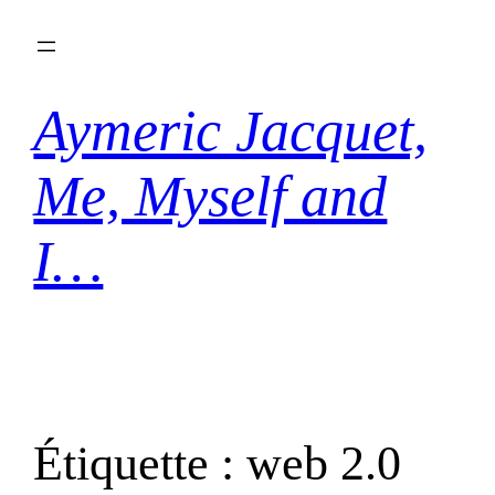
Aller
au
contenu
Aymeric Jacquet,
Me, Myself and
I…
Étiquette :
web 2.0