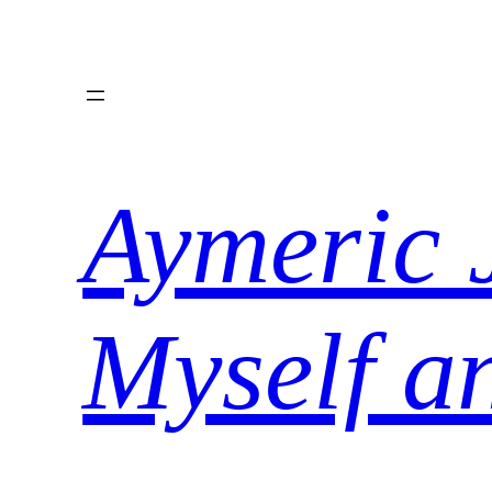
Aller
au
contenu
Aymeric 
Myself a