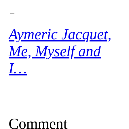
Aller
au
contenu
Aymeric Jacquet,
Me, Myself and
I…
Comment