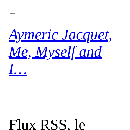
Aller
au
contenu
Aymeric Jacquet,
Me, Myself and
I…
Flux RSS, le