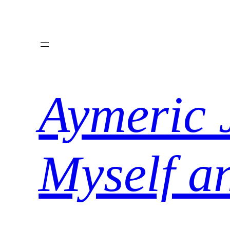
Aller
au
contenu
Aymeric 
Myself a