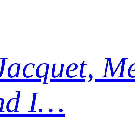
Jacquet, Me
nd I…