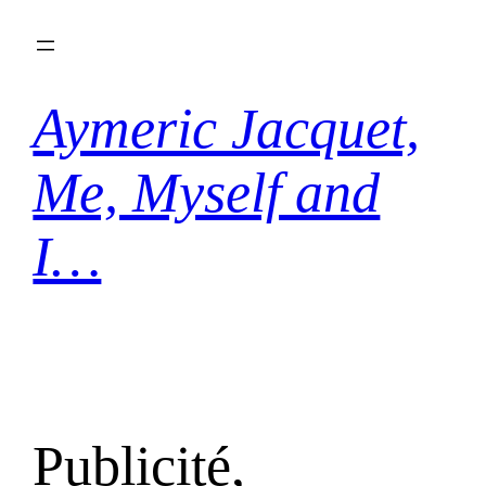
Aller
au
contenu
Aymeric Jacquet,
Me, Myself and
I…
Publicité,