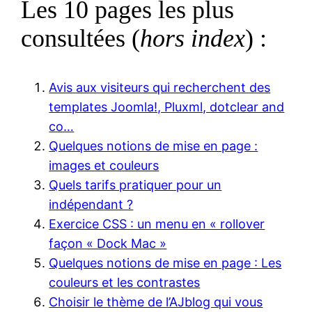
Les 10 pages les plus
consultées (
hors index
) :
Avis aux visiteurs qui recherchent des
templates Joomla!, Pluxml, dotclear and
co…
Quelques notions de mise en page :
images et couleurs
Quels tarifs pratiquer pour un
indépendant ?
Exercice CSS : un menu en « rollover
façon « Dock Mac »
Quelques notions de mise en page : Les
couleurs et les contrastes
Choisir le thème de l’AJblog qui vous