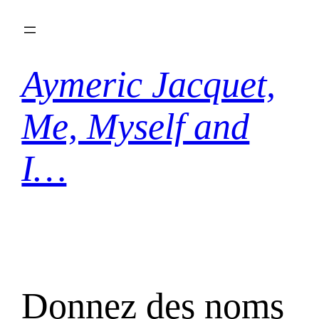
Aller
au
contenu
Aymeric Jacquet,
Me, Myself and
I…
Donnez des noms