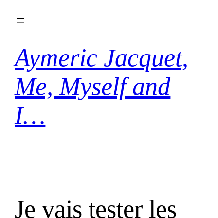
Aller
au
contenu
Aymeric Jacquet,
Me, Myself and
I…
Je vais tester les