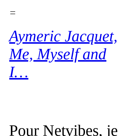
Aller
au
contenu
Aymeric Jacquet,
Me, Myself and
I…
Pour Netvibes, je