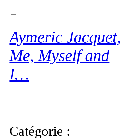
Aller
au
contenu
Aymeric Jacquet,
Me, Myself and
I…
Catégorie :