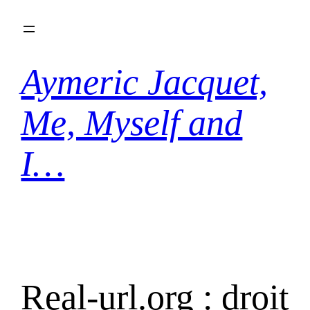
Aller
au
contenu
Aymeric Jacquet,
Me, Myself and
I…
Real-url.org : droit