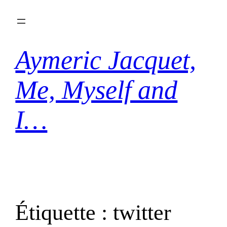
Aller
au
contenu
Aymeric Jacquet,
Me, Myself and
I…
Étiquette :
twitter