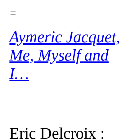
Aller
au
contenu
Aymeric Jacquet,
Me, Myself and
I…
Eric Delcroix :