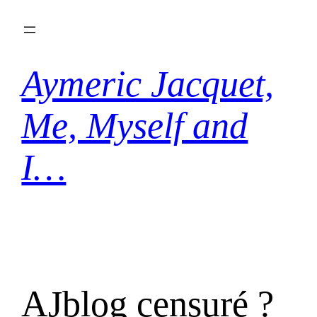
Aller
au
contenu
Aymeric Jacquet,
Me, Myself and
I…
AJblog censuré ?