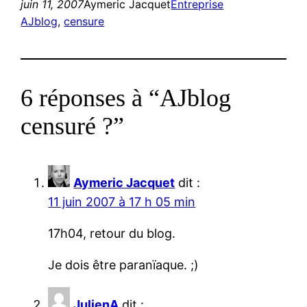
juin 11, 2007
Aymeric Jacquet
Entreprise
AJblog
, 
censure
6 réponses à “AJblog
censuré ?”
Aymeric Jacquet
dit :
11 juin 2007 à 17 h 05 min
17h04, retour du blog.
Je dois être paranïaque. ;)
JulienA
dit :