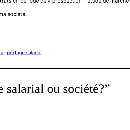
trats en période de « prospection – étude de marché 
 ma société.
se
, 
portage salarial
 salarial ou société?”