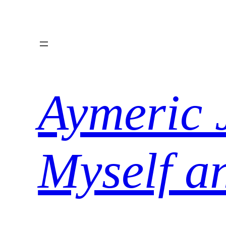
Aller
au
contenu
Aymeric 
Myself a