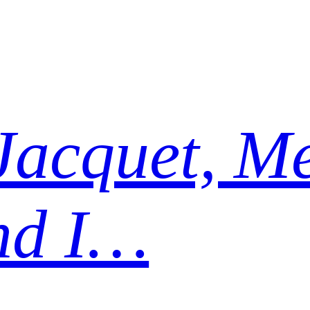
Jacquet, Me
nd I…