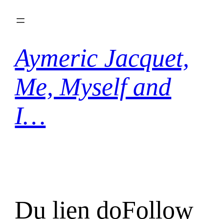
Aller
au
contenu
Aymeric Jacquet,
Me, Myself and
I…
Du lien doFollow