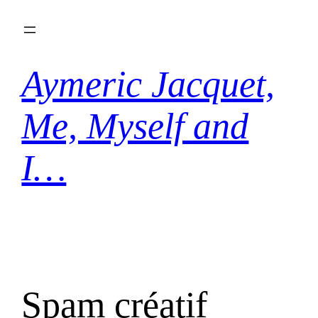
Aller
au
contenu
Aymeric Jacquet,
Me, Myself and
I…
Spam créatif