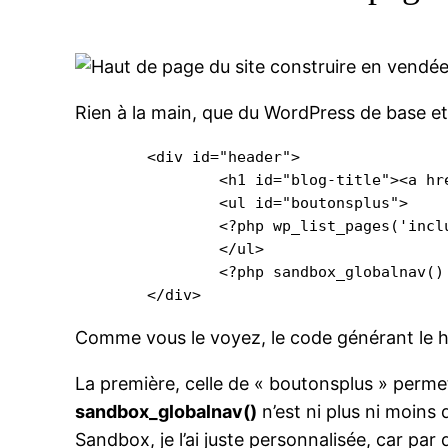
Rien à la main, que du WordPress de base e
	<div id="header">

		<h1 id="blog-title"><a href="<?php echo get_option('home') ?>/" title="<?php bloginfo('name') ?>" rel="home"><?php bloginfo('name') ?></a></h1>

		<ul id="boutonsplus">

		<?php wp_list_pages('include=15,16,14&title_li=&sort_column=menu_order'); ?>

		</ul>

		<?php sandbox_globalnav() ?>

	</div>
Comme vous le voyez, le code générant le h
La première, celle de « boutonsplus » permet 
sandbox_globalnav()
n’est ni plus ni moins
Sandbox, je l’ai juste personnalisée, car par 