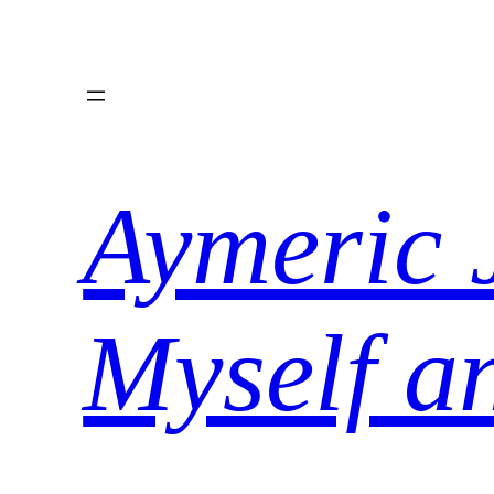
Aller
au
contenu
Aymeric 
Myself a