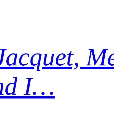
Jacquet, Me
nd I…