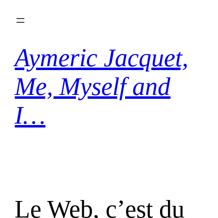
Aller
au
contenu
Aymeric Jacquet,
Me, Myself and
I…
Le Web, c’est du