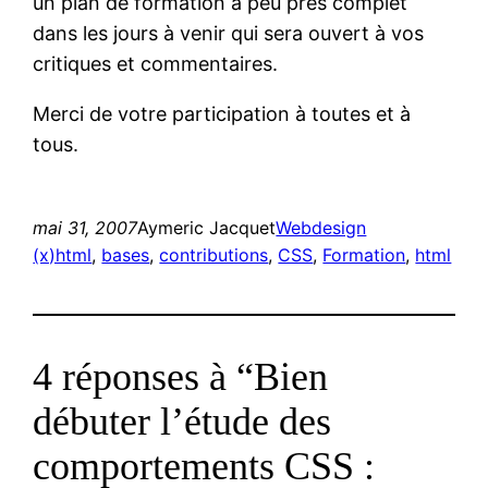
un plan de formation à peu près complet
dans les jours à venir qui sera ouvert à vos
critiques et commentaires.
Merci de votre participation à toutes et à
tous.
mai 31, 2007
Aymeric Jacquet
Webdesign
(x)html
, 
bases
, 
contributions
, 
CSS
, 
Formation
, 
html
4 réponses à “Bien
débuter l’étude des
comportements CSS :