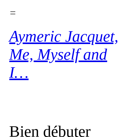
Aller
au
contenu
Aymeric Jacquet,
Me, Myself and
I…
Bien débuter