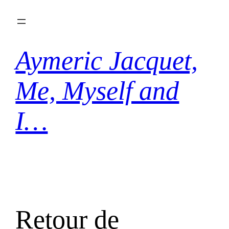
Aller
au
contenu
Aymeric Jacquet,
Me, Myself and
I…
Retour de