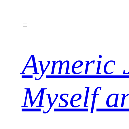
Aller
au
contenu
Aymeric 
Myself a