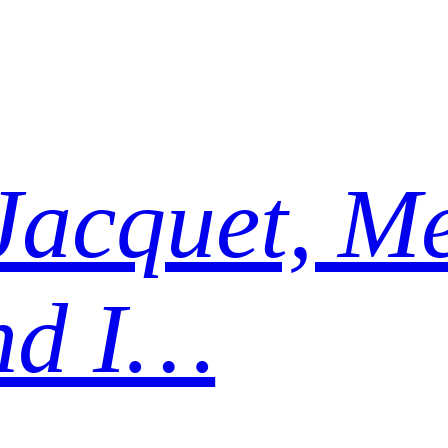
Jacquet, Me
nd I…