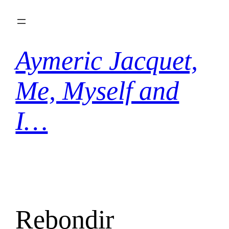
Aller
au
contenu
Aymeric Jacquet,
Me, Myself and
I…
Rebondir